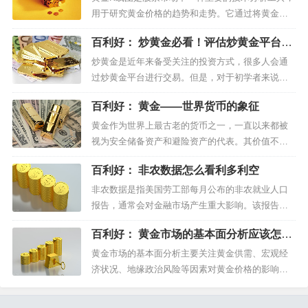
上做好充分的调查和比较，与其他投资者的经验分享，也
用于研究黄金价格的趋势和走势。它通过将黄金价
有助于找到最适合自己的黄金交易平台。最后，投资者还
格以时间序列的形式表示出来，帮助投资者更好地
百利好： 炒黄金必看！评估炒黄金平台的
应始终保持谨慎和警惕，以确保他们的投资安全和盈利能
理解市场的供需关系和价格波动情况。以下是黄金K
3大关键因素
线图基础知识的一些内容。1.K线图的基本元素：K
炒黄金是近年来备受关注的投资方式，很多人会通
力。随着炒黄金逐渐成为人们投资的热点，选好黄金交易
线图由一系列“K线”组成，每个K线代表一段时间内
过炒黄金平台进行交易。但是，对于初学者来说，
平台，就是其中的关键，做好这点才能让后续的投资更放
的价格走势。每个K线...
如何选择一个好的炒黄金平台是非常重要的。本文
心，而百利好作为香港金银业贸易场AA类145号行员，持
百利好： 黄金——世界货币的象征
将介绍如何评估炒黄金平台的3大关键因素。第一大
牌经营，提供交易编码，信誉有保证，所有交易活动均受
关键因素：监管机构一个好的炒黄金平台必须要受
黄金作为世界上最古老的货币之一，一直以来都被
到合法的监管机构的监督和管理。投资者在选择炒
视为安全储备资产和避险资产的代表。其价值不仅
贸易场的认可和监管，品牌资质多年来受到广大用户的信
黄金平台时应该查看平台是否受到...
体现在其稀缺性和珍贵性上，还体现在它在国际金
赖。
百利好： 非农数据怎么看利多利空
融市场中的地位和作用上。首先，黄金是国际金融
市场上的重要资产。黄金的价格被广泛用作通货膨
非农数据是指美国劳工部每月公布的非农就业人口
通过选择具备安全可靠性、费用透明度、交易工具和功
胀和经济稳定的指标，同时也被用作国际贸易中的
报告，通常会对金融市场产生重大影响。该报告会
能、客户支持以及金融产品和市场信息等特点的黄金交易
结算资产。此外，黄金还是国际外汇...
公布上个月美国非农部门新增就业人口、失业率和
百利好： 黄金市场的基本面分析应该怎么
平均时薪等数据。非农数据对市场的利多利空判断
平台，投资者可以更好地开展他们在黄金市场的投资活
看？
取决于具体数据和市场预期之间的差距。如果非农
黄金市场的基本面分析主要关注黄金供需、宏观经
动，并实现稳定的回报。记住，选择一个好的黄金交易平
数据高于市场预期，通常被视为利多（bullish）的信
济状况、地缘政治风险等因素对黄金价格的影响。
台是成功投资的重要一步，也是保护您的资金和投资安全
号。这意味着经济在增长...
具体包括以下几个方面：(1)黄金供需：黄金市场的
的关键之一。
供需关系是影响黄金价格的重要因素。黄金的供给