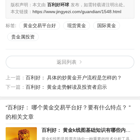
版权声明：本文由
百利好环球
发布，如需转载请注明出处。
4.客户支持
本文链接：
https://www.jingyezi.com/guandian/1548.html
良好的客户支持是一个黄金交易平台的重要特点之一。投
标签:
黄金交易平台好
现货黄金
国际黄金
资者需要确保平台提供多种联系方式，并能及时回应和解
贵金属投资
决用户的问题和疑虑。此外，提供教育资源和培训材料也
有助于投资者提升自己的交易技能。
返回列表
5.金融产品和市场信息
上一篇：
百利好： 具体的炒黄金开户流程是怎样的？
一个好的黄金交易平台应该提供广泛的金融产品选择，如
下一篇：
百利好： 黄金走势解读及投资者启示
现货黄金、黄金期货、衍生品等。此外，平台还应提供全
面的市场信息和分析工具，以帮助投资者做出明智的投资
“百利好： 哪个黄金交易平台好？要有什么特点？ ”
决策。
的相关文章
在选择一个优秀的黄金交易平台时，投资者应该综合考虑
百利好： 黄金k线图基础知识有哪些内
上述特点，并选择那些能够满足个人需求的平台。在市场
容？
黄金K线图是股票市场中一种重要的技术分析工具，