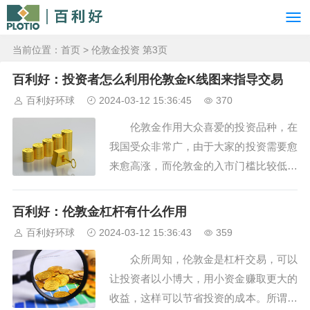
当前位置：
首页
> 伦敦金投资 第3页
百利好：投资者怎么利用伦敦金K线图来指导交易
百利好环球
2024-03-12 15:36:45
370
伦敦金作用大众喜爱的投资品种，在
我国受众非常广，由于大家的投资需要愈
来愈高涨，而伦敦金的入市门槛比较低，
所以大家都非常支持伦敦金投资。金价每
天的价格都不一样，而投资者正是根据这
百利好：伦敦金杠杆有什么作用
些不同价格来买卖以此获得其中的差价利
百利好环球
2024-03-12 15:36:43
359
润，那么怎么投资者利用伦敦金K线图来
众所周知，伦敦金是杠杆交易，可以
指导交易？ 伦敦金K线图对于每位炒
让投资者以小博大，用小资金赚取更大的
金人来说是必...
收益，这样可以节省投资的成本。所谓伦