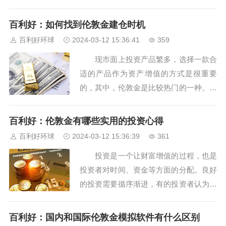
敦金杠杆，表示的是在伦敦金交易的过程
中，合约实际价值和持有金额的比例。对
百利好：如何找到伦敦金建仓时机
于投资本金比较小的投资者而言，是一种
百利好环球
2024-03-12 15:36:41
359
福音也是一种翻身的时机。但使用杠杆需
现市面上投资产品繁多，选择一款合
要掌握正确的方法，因为通过杠杆可以放
适的产品作为资产增值的方式是很重要
大投资者的盈...
的，其中，伦敦金是比较热门的一种。它
的产品优势例如双向交易、交易时间长等
特点受到很多投资者的青睐。但是这种优
百利好：伦敦金有哪些实用的投资心得
势只是提供了盈利机会，能否真正盈利还
百利好环球
2024-03-12 15:36:39
361
需要看实际的操作，在交易的过程中，选
投资是一个让财富增值的过程，也是
择好建仓的时机就是盈利的重要因素之
投资者对时间、资金等方面的分配。良好
一。那么投资者应...
的投资需要循序渐进，有的投资者认为，
投资就是要抓住机会，追涨杀跌、频繁交
易就能快速获得理想的盈利，但这并不是
百利好：国内和国际伦敦金模拟软件有什么区别