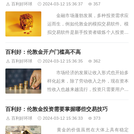
投资，而是一种投机，这种交易方式是存
百利好环球
2024-03-12 15:36:37
357
在风险的。稳定长久的投资需要做好充足
金融市场蓬勃发展，多种投资需求应
的准备，例如了解交易产品规则、充分利
运而生，例如伦敦金的模拟交易软件。模
用模拟交易软...
拟交易软件是新手投资者锻炼个人投资能
力的重要平台，现伦敦金模拟交易软件有
MT4、MT5及GTS等，市场有众多选择，
百利好：伦敦金开户门槛高不高
且有国内外之分，那么国内和国际伦敦金
百利好环球
2024-03-12 15:36:35
362
模拟软件有什么区别呢？ 伦敦金是国
市场经济的发展让收入形式也开始多
际性的投资产品，因此对模拟交易软件的
样化起来，除了劳动收入之外，现在资本
行情报...
性收入也越来越流行，投资只需要用户付
出一定的本金即可获得资本性的收入，但
是金融投资具有一定的门槛，不同的投资
百利好：伦敦金投资需要掌握哪些交易技巧
品种其门槛不一，有的投资品种门槛高，
百利好环球
2024-03-12 15:36:33
373
有的则非常便民，那么伦敦金开户门槛高
黄金的价值虽然在大体上具有稳定
不高？ 大部分投资品种都具有一定的