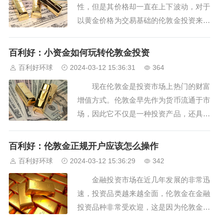
性，但是其价格却一直在上下波动，对于
门槛，只有符...
以黄金价格为交易基础的伦敦金投资来说
其价格波动更加频繁，所以投资者不掌握
一定的交易技巧难以在市场中立足，那么
百利好：小资金如何玩转伦敦金投资
伦敦金投资需要掌握哪些交易技巧？
百利好环球
2024-03-12 15:36:31
364
伦敦金交易总体来说是指价格在一定区间
现在伦敦金是投资市场上热门的财富
波动，而这个区间有较为明显的顶部和底
增值方式。伦敦金早先作为货币流通于市
部，如果投资者...
场，因此它不仅是一种投资产品，还具备
保值变现的属性。有的新手投资者会以为
黄金投资成本比较高，其实不然，黄金的
百利好：伦敦金正规开户应该怎么操作
成本并不高，用小资金也可以通过正确交
百利好环球
2024-03-12 15:36:29
342
易实现财富增值，那么小资金如何玩转伦
金融投资市场在近几年发展的非常迅
敦金投资呢？ 选择合适的交易方式
速，投资品类越来越全面，伦敦金在金融
伦敦金是一...
投资品种非常受欢迎，这是因为伦敦金是