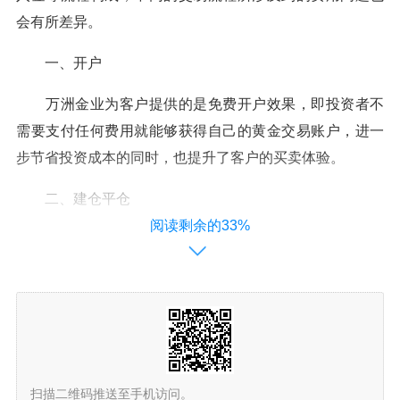
会有所差异。
一、开户
万洲金业为客户提供的是免费开户效果，即投资者不
需要支付任何费用就能够获得自己的黄金交易账户，进一
步节省投资成本的同时，也提升了客户的买卖体验。
二、建仓平仓
阅读剩余的33%
建仓代表着一笔现货黄金投资活动的真正开始，而平
仓则代表着当金市行情运行到自身能够接受的范围内时了
结交易，这样形成的买卖差价就是丰富的炒金盈利来源。
针对这两个不同的交易流程，人们也不需要向万洲金业平
台支付费用。
三、出入金
扫描二维码推送至手机访问。