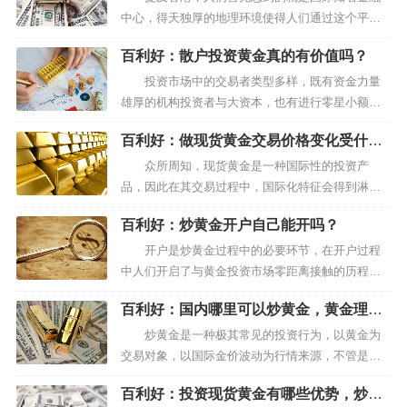
以上就是关于万洲金业手续费问题的相关信息，了解
中心，得天独厚的地理环境使得人们通过这个平台
更多的现货黄金交易信息欢迎关注万洲金业。
大展身手。同时，香港还提供了民众参与国际黄金
百利好：散户投资黄金真的有价值吗？
投资市场的重要渠道，对于那些在香港挂牌的黄金
以上资讯内容是由第三方提供，纯粹用作一般参考用途，
平台人们应该如何看待呢？ 实际上，香港地区
投资市场中的交易者类型多样，既有资金力量
安全稳定的黄金交易平台均集中在金银业贸易场
雄厚的机构投资者与大资本，也有进行零星小额买
百利好并不保证所提供的第三方资讯的准确性、完整性、
中。香港金银业贸易场成立与1910...
卖的个体投资者，相比较前者而言，后者所能够进
及时性或适用性；亦不构成投资建议。
百利好：做现货黄金交易价格变化受什么
行的交易规模相对有限，而且风险承担能力相对较
影响
差，也被称之为“散户”，那么散户投资黄金真的有价
众所周知，现货黄金是一种国际性的投资产
值吗？ 首先来看散户的特点—— 散户的基
品，因此在其交易过程中，国际化特征会得到淋漓
本构成有工薪阶层或者具有一定...
尽致的体现，掌握这一点，能够减少很多炒金盈利
百利好：炒黄金开户自己能开吗？
的阻碍。现货黄金理财能够帮助人们在市场中获得
收益，前提是要准确判断行情，那么做现货黄金交
开户是炒黄金过程中的必要环节，在开户过程
易，它的价格变化又受哪些因素影响呢？ 既然
中人们开启了与黄金投资市场零距离接触的历程，
国际性是其特征，那么现货黄金的价格...
只有开户完成，才意味着投资者们真正拥有了参与
百利好：国内哪里可以炒黄金，黄金理财
国际黄金买卖的资格。正因为开户在交易过程中具
开户有哪些注意事项？
有不可替代的重要性，由此也会产生不少疑问，比
炒黄金是一种极其常见的投资行为，以黄金为
如炒黄金开户自己能开吗？ 人们选择黄金投资
交易对象，以国际金价波动为行情来源，不管是做
的原因是多种多样的，或者是当前的...
多还是做空，买卖之间的差价都是盈利的重要构成
百利好：投资现货黄金有哪些优势，炒黄
部分。在现如今的黄金市场中，国内炒金更是成为