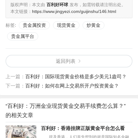
版权声明：本文由
百利好环球
发布，如需转载请注明出处。
而顺利建仓的前提就是人们的交易账户中拥有足够的
本文链接：
https://www.jingyezi.com/guijinshu/146.html
交易资金，以便在平台中顺利展开投资活动。炒金者们能
标签:
贵金属投资
现货黄金
炒黄金
够根据自己的实际资金状况选择合适的入金规模，以便更
贵金属平台
好地发挥自身交易优势，从而在市场中形成更好的买卖效
果。
在万洲金业平台上进行入金不需要承担任何费用，而
返回列表
进行出金的话，在严格按照平台规定的前提下，也不需要
上一篇：
百利好：国际现货黄金价格是多少美元1盎司？
支付手续费用，以下两种情况除外：
下一篇：
百利好：如何在网上交易所开户投资黄金？
A.当单次提款少于50美元，将收取3美元手续费。
“百利好：万洲金业现货黄金交易手续费怎么算？”
B.如客户总存入金额的50%不曾用于建仓交易，或最
的相关文章
近一次存款后并未进行建仓交易，提款时将收取入金金额
的6%作为手续费。
百利好：香港挂牌正版黄金平台怎么看
提及香港，人们首先想到的就是国际知名金融