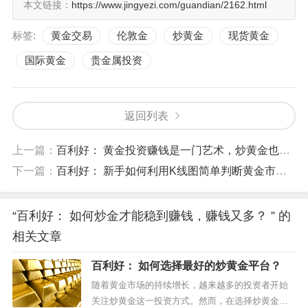
本文链接：
https://www.jingyezi.com/guandian/2162.html
是靠市场自发调节。因此，炒黄金只要选择好的交易市
场，投资者从中获利的机会都将是平等的。
标签:
黄金交易
伦敦金
炒黄金
现货黄金
【百利好直播间精彩直击，名师坐镇深度解析】百利好直
国际黄金
贵金属投资
播间为您提供每日财经透析，交易策略及专家解答。邀您
在全情互动的过程中尽享投资乐趣！
返回列表
以上资讯内容是由第三方提供，纯粹用作一般参考用途，
上一篇：
百利好： 黄金投资赚钱是一门艺术，炒黄金也需要做好止盈
百利好并不保证所提供的第三方资讯的准确性、完整性、
下一篇：
百利好： 新手如何利用K线图简单判断黄金市场行情的上涨与下跌?
及时性或适用性；亦不构成投资建议。
“百利好： 如何炒金才能稳到赚钱，赚钱又多？ ” 的
相关文章
百利好： 如何选择最好的炒黄金平台？
随着黄金市场的持续增长，越来越多的投资者开始
关注炒黄金这一投资方式。然而，在选择炒黄金的