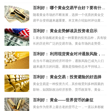
平台时，很多投资者常常感到困惑和不知所措。如
百利好： 哪个黄金交易平台好？要有什么
何选择最好的炒黄金平台成为了投资者们关注的焦
特点？
点。在选择炒黄金平台时，以下几个关键因素是值
随着黄金市场的不断发展，选择一个优质的黄金交
得投资者们注意的。首先，安全性是选择炒黄金平
易平台变得越来越重要。本文将介绍如何评估黄金
台时最为重要的考量因素。投资者应...
交易平台的特点，并为您提供选择卓越之选的指
百利好： 黄金走势解读及投资者启示
南。黄金作为一种珍贵的贵金属，一直以来都被视
为最具价值和稳定性的投资方式之一。因此，许多
1.黄金市场概述黄金是一种重要的投资品种，具有较
投资者都希望能够在黄金市场上获得机会。然而，
长的历史和广泛的交易市场。黄金市场的走势受到
选择合适的黄金交易平台并不容易，因...
多种因素的影响，包括经济、政治、地缘政治和市
百利好： 利用现货黄金对冲通胀风险，保
场情绪等。投资者需要综合考虑各种因素，进行全
护财富
面的市场分析。2.技术分析方法技术分析是一种通过
在当今不确定的经济环境中，通胀风险已成为人们
研究历史价格和交易量的方法，以预测未来走势。
越来越关注的问题。通胀是指物价总水平持续上升
常用的技术分析工具包括趋势...
导致货币购买力下降的现象。随着供应链问题、能
百利好： 黄金交易：投资避险的好选择
源成本增加以及货币供应过剩等因素的影响，通胀
风险对个人和企业的财富保护构成了严峻的考验。
黄金交易是一种投资方式，其价格受到多种因素的
对冲通胀风险是一种常见的保护财富的方法，而现
影响，如国际政治经济形势、货币政策等。黄金交
货黄金则是一种被广泛认可的对冲工...
易具有独特的避险属性，使得它在投资组合中具有
百利好： 黄金——世界货币的象征
重要的作用。一、黄金交易的基本概念黄金交易是
一种以黄金为交易对象的投资方式，投资者可以通
黄金作为世界上最古老的货币之一，一直以来都被