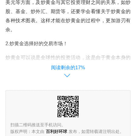
美元等方面，及炒黄金与其它投资理财之间的关系，如炒
股、基金、炒外汇、期货等，还要学会看懂关于炒黄金的
各种技术图表。这样才能在炒黄金的过程中，更加游刃有
余。
2.炒黄金选择好的交易市场！
炒黄金可以说是全球性的投资活动，这是由于黄金本身的
重大价值及它的社会地位。所以，选择世界性的黄金交易
阅读剩余的17%
市场的投资产品更有利于投资，譬如伦敦金。伦敦金的交
易时间为一天24小时，但要注意的是伦敦金是有休市时间
的，如遇上国际节假日等都会休市。在中国，存在着一些
基金公司在帮投资者投资理财时，也会投资炒黄金。就是
这样一个巨大的炒黄金市场，且参与的人数如此众多及分
布范围之广，所以黄金交易市场每天的交易量是十分巨大
扫描二维码推送至手机访问。
的，任何财团和机构都没有能力人为操控这个市场，完全
版权声明：本文由
百利好环球
发布，如需转载请注明出处。